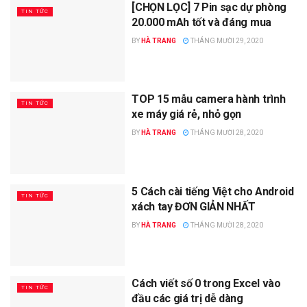
[CHỌN LỌC] 7 Pin sạc dự phòng
TIN TỨC
20.000 mAh tốt và đáng mua
BY
HÀ TRANG
THÁNG MƯỜI 29, 2020
TOP 15 mẫu camera hành trình
TIN TỨC
xe máy giá rẻ, nhỏ gọn
BY
HÀ TRANG
THÁNG MƯỜI 28, 2020
5 Cách cài tiếng Việt cho Android
TIN TỨC
xách tay ĐƠN GIẢN NHẤT
BY
HÀ TRANG
THÁNG MƯỜI 28, 2020
Cách viết số 0 trong Excel vào
TIN TỨC
đầu các giá trị dễ dàng