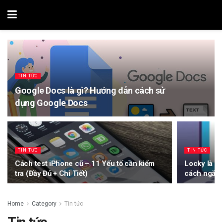
TIN TỨC
Google Docs là gì? Hướng dẫn cách sử
dụng Google Docs
TIN TỨC
TIN TỨC
Cách test iPhone cũ – 11 Yếu tố cần kiểm
Locky là l
tra (Đầy Đủ + Chi Tiết)
cách ngăn 
Home
Category
Tin tức