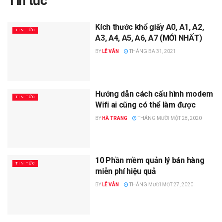
Tin tức
Kích thước khổ giấy A0, A1, A2,
TIN TỨC
A3, A4, A5, A6, A7 (MỚI NHẤT)
BY
LÊ VÂN
THÁNG BA 31, 2021
Hướng dẫn cách cấu hình modem
TIN TỨC
Wifi ai cũng có thể làm được
BY
HÀ TRANG
THÁNG MƯỜI MỘT 28, 2020
10 Phần mềm quản lý bán hàng
TIN TỨC
miễn phí hiệu quả
BY
LÊ VÂN
THÁNG MƯỜI MỘT 27, 2020