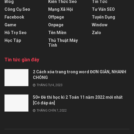
Blog
Kiến Thức Seo
Tin Tức
Công Cụ Seo
Mạng Xã Hội
Tư Vấn SEO
Facebook
Offpage
Tuyển Dụng
Game
Onpage
Window
Hỗ Trợ Seo
Tên Miền
Zalo
Học Tập
Thủ Thuật Máy
Tính
Tin tức gần đây
2 Cách xóa trang trong word ĐƠN GIẢN, NHANH
CHÓNG
THÁNG TƯ 4, 2023
50+ Đề thi học kì 2 Toán 11 năm 2022 mới nhất
[Có đáp án]
THÁNG CHÍN 7, 2022