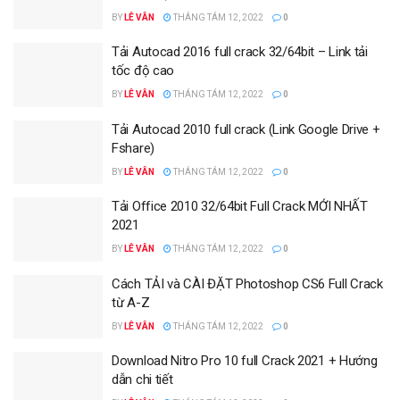
BY
LÊ VÂN
THÁNG TÁM 12, 2022
0
Tải Autocad 2016 full crack 32/64bit – Link tải
tốc độ cao
BY
LÊ VÂN
THÁNG TÁM 12, 2022
0
Tải Autocad 2010 full crack (Link Google Drive +
Fshare)
BY
LÊ VÂN
THÁNG TÁM 12, 2022
0
Tải Office 2010 32/64bit Full Crack MỚI NHẤT
2021
BY
LÊ VÂN
THÁNG TÁM 12, 2022
0
Cách TẢI và CÀI ĐẶT Photoshop CS6 Full Crack
từ A-Z
BY
LÊ VÂN
THÁNG TÁM 12, 2022
0
Download Nitro Pro 10 full Crack 2021 + Hướng
dẫn chi tiết