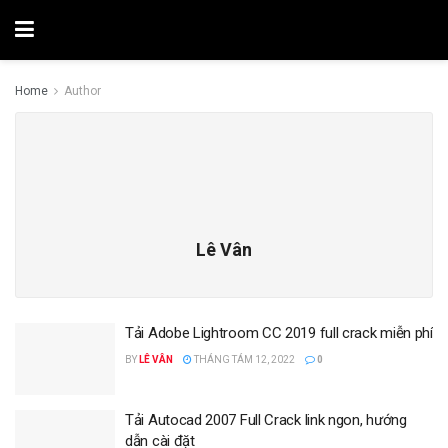
Home
Author
Lê Vân
Tải Adobe Lightroom CC 2019 full crack miễn phí
BY
LÊ VÂN
THÁNG TÁM 12, 2022
0
Tải Autocad 2007 Full Crack link ngon, hướng
dẫn cài đặt