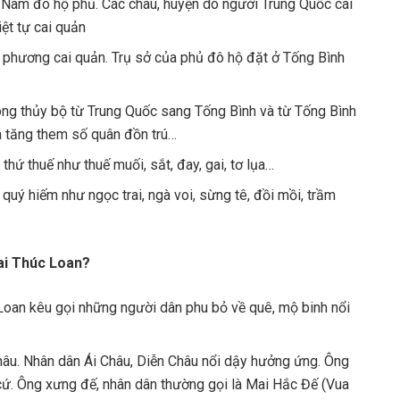
Nam đô hộ phủ. Các châu, huyện do người Trung Quốc cai
iệt tự cai quản
a phương cai quản. Trụ sở của phủ đô hộ đặt ở Tống Bình
g thủy bộ từ Trung Quốc sang Tống Bình và từ Tống Bình
và tăng them số quân đồn trú…
thứ thuế như thuế muối, sắt, đay, gai, tơ lụa…
quý hiếm như ngọc trai, ngà voi, sừng tê, đồi mồi, trầm
Mai Thúc Loan?
 Loan kêu gọi những người dân phu bỏ về quê, mộ binh nổi
âu. Nhân dân Ái Châu, Diễn Châu nổi dậy hưởng ứng. Ông
. Ông xưng đế, nhân dân thường gọi là Mai Hắc Đế (Vua