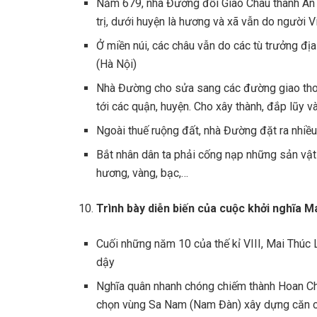
Năm 679, nhà Đường đổi Giao Châu thành An 
trị, dưới huyện là hương và xã vẫn do người V
Ở miền núi, các châu vẫn do các tù trưởng đị
(Hà Nội)
Nhà Đường cho sửa sang các đường giao thon
tới các quận, huyện. Cho xây thành, đắp lũy 
Ngoài thuế ruộng đất, nhà Đường đặt ra nhiều 
Bắt nhân dân ta phải cống nạp những sản vật 
hương, vàng, bạc,…
Trình bày diễn biến của cuộc khởi nghĩa 
Cuối những năm 10 của thế kỉ VIII, Mai Thúc
dậy
Nghĩa quân nhanh chóng chiếm thành Hoan Ch
chọn vùng Sa Nam (Nam Đàn) xây dựng căn cứ