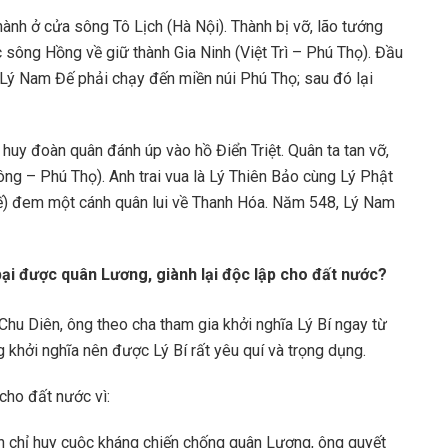
hành ở cửa sông Tô Lịch (Hà Nội). Thành bị vỡ, lão tướng
ông Hồng về giữ thành Gia Ninh (Việt Trì – Phú Thọ). Đầu
Lý Nam Đế phải chạy đến miền núi Phú Thọ; sau đó lại
 huy đoàn quân đánh úp vào hồ Điển Triệt. Quân ta tan vỡ,
g – Phú Thọ). Anh trai vua là Lý Thiên Bảo cùng Lý Phật
ế) đem một cánh quân lui về Thanh Hóa. Năm 548, Lý Nam
ại được quân Lương, giành lại độc lập cho đất nước?
 Chu Diên, ông theo cha tham gia khởi nghĩa Lý Bí ngay từ
g khởi nghĩa nên được Lý Bí rất yêu quí và trọng dụng.
cho đất nước vì:
 chỉ huy cuộc kháng chiến chống quân Lương, ông quyết