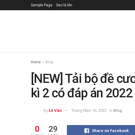
Sample Page
Seo là lên
Home
Blog
[NEW] Tải bộ đề cươ
kì 2 có đáp án 2022
by
Lê Vân
Tháng Năm 16, 2022
in
Blog
0
29
Share on Facebook