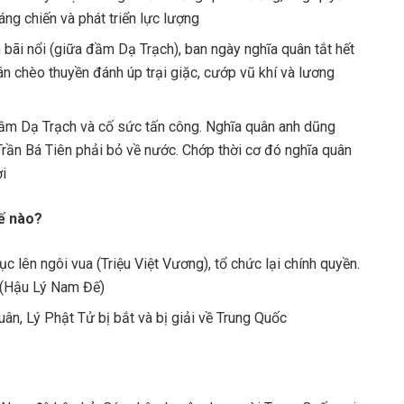
ng chiến và phát triển lực lượng
bãi nổi (giữa đầm Dạ Trạch), ban ngày nghĩa quân tắt hết
ân chèo thuyền đánh úp trại giặc, cướp vũ khí và lương
ầm Dạ Trạch và cố sức tấn công. Nghĩa quân anh dũng
Trần Bá Tiên phải bỏ về nước. Chớp thời cơ đó nghĩa quân
ợi
hế nào?
 lên ngôi vua (Triệu Việt Vương), tổ chức lại chính quyền.
 (Hậu Lý Nam Đế)
n, Lý Phật Tử bị bắt và bị giải về Trung Quốc