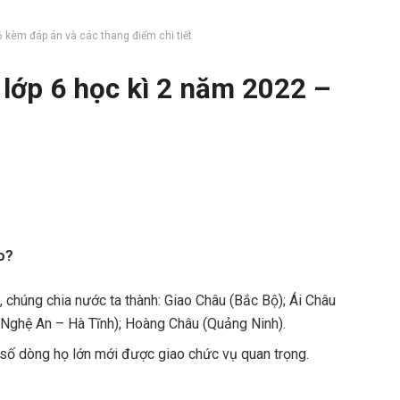
6 kèm đáp án và các thang điểm chi tiết
 lớp 6 học kì 2 năm 2022 –
o?
, chúng chia nước ta thành: Giao Châu (Bắc Bộ); Ái Châu
(Nghệ An – Hà Tĩnh); Hoàng Châu (Quảng Ninh).
 số dòng họ lớn mới được giao chức vụ quan trọng.