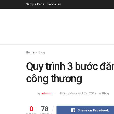
Sample Page
Seo là lên
Home
Blog
Quy trình 3 bước đă
công thương
by
admin
Tháng Mười Một 22, 2019
in
Blog
0
78
Share on Facebook