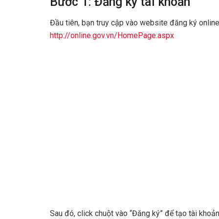
Bước 1: Đăng ký tài khoản
Đầu tiên, bạn truy cập vào website đăng ký onlin
http://online.gov.vn/HomePage.aspx
Sau đó, click chuột vào “Đăng ký” để tạo tài khoả