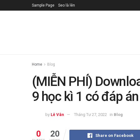
Sample Page
Seo là lên
Home
Blog
(MIỄN PHÍ) Downloa
9 học kì 1 có đáp án
by
Lê Vân
Tháng Tư 27, 2022
in
Blog
0
20
Share on Facebook