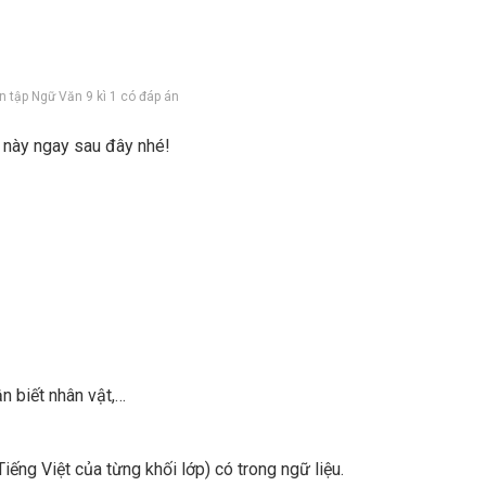
n tập Ngữ Văn 9 kì 1 có đáp án
 này ngay sau đây nhé!
n biết nhân vật,…
iếng Việt của từng khối lớp) có trong ngữ liệu.