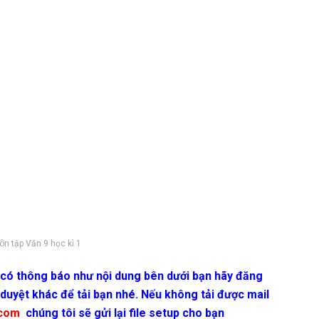
ôn tập Văn 9 học kì 1
e có thông báo như nội dung bên dưới bạn hãy đăng
 duyệt khác để tải bạn nhé. Nếu không tải được mail
.com
chúng tôi sẽ gửi lại file setup cho bạn